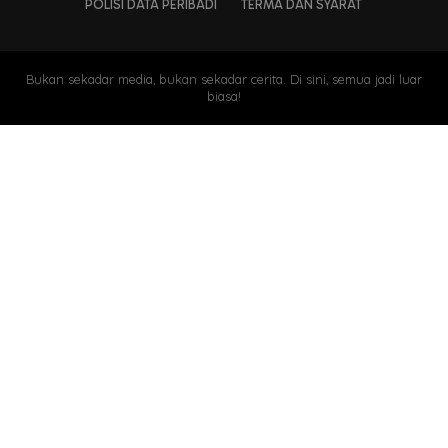
POLISI DATA PERIBADI
TERMA DAN SYARAT
Bukan sekadar media, bukan sekadar cerita. Di sini, semua jadi luar
biasa!