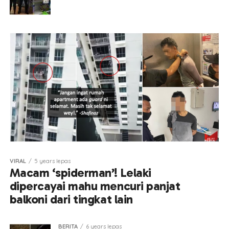
VIRAL
5 years lepas
Macam ‘spiderman’! Lelaki
dipercayai mahu mencuri panjat
balkoni dari tingkat lain
BERITA
6 years lepas