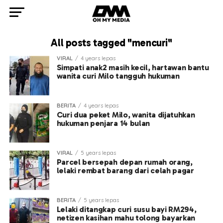
All posts tagged "mencuri"
VIRAL
4 years lepas
Simpati anak2 masih kecil, hartawan bantu
wanita curi Milo tangguh hukuman
BERITA
4 years lepas
Curi dua peket Milo, wanita dijatuhkan
hukuman penjara 14 bulan
VIRAL
5 years lepas
Parcel bersepah depan rumah orang,
lelaki rembat barang dari celah pagar
BERITA
5 years lepas
Lelaki ditangkap curi susu bayi RM294,
netizen kasihan mahu tolong bayarkan