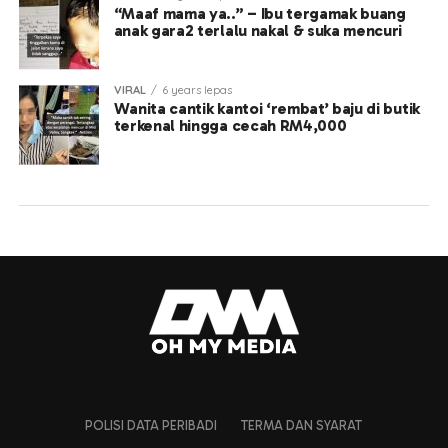
“Maaf mama ya..” – Ibu tergamak buang
anak gara2 terlalu nakal & suka mencuri
VIRAL
6 years lepas
Wanita cantik kantoi ‘rembat’ baju di butik
terkenal hingga cecah RM4,000
POLISI DATA PERIBADI
TERMA DAN SYARAT