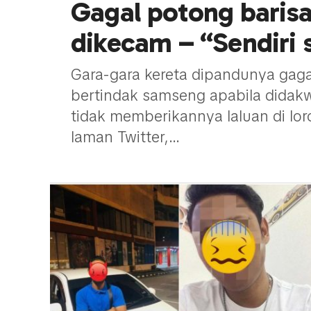
Gagal potong barisa
dikecam – “Sendiri s
Gara-gara kereta dipandunya gaga
bertindak samseng apabila dida
tidak memberikannya laluan di l
laman Twitter,...