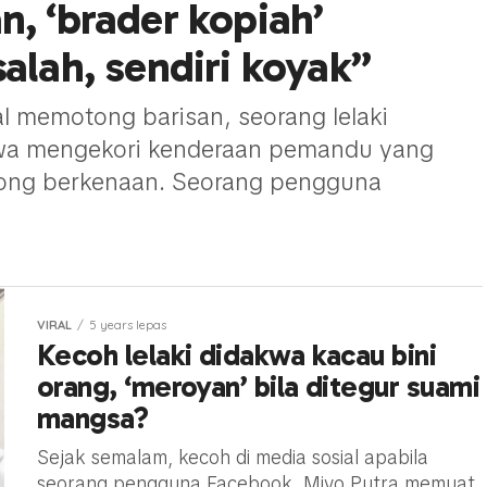
n, ‘brader kopiah’
alah, sendiri koyak”
l memotong barisan, seorang lelaki
kwa mengekori kenderaan pemandu yang
orong berkenaan. Seorang pengguna
VIRAL
5 years lepas
Kecoh lelaki didakwa kacau bini
orang, ‘meroyan’ bila ditegur suami
mangsa?
Sejak semalam, kecoh di media sosial apabila
seorang pengguna Facebook, Miyo Putra memuat