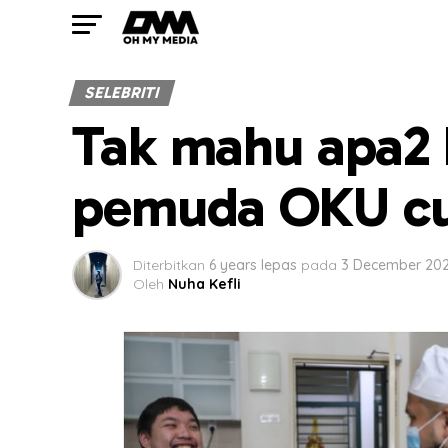
SELEBRITI
Tak mahu apa2 
pemuda OKU cu
Diterbitkan
6 years lepas
pada
3 December 20
Oleh
Nuha Kefli