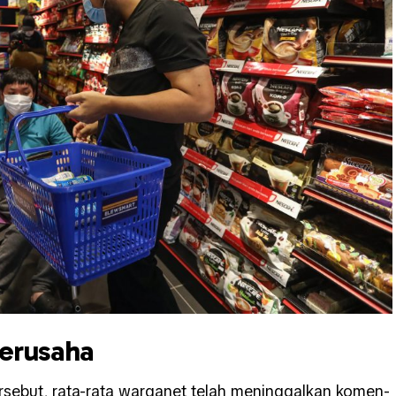
berusaha
sebut, rata-rata warganet telah meninggalkan komen-