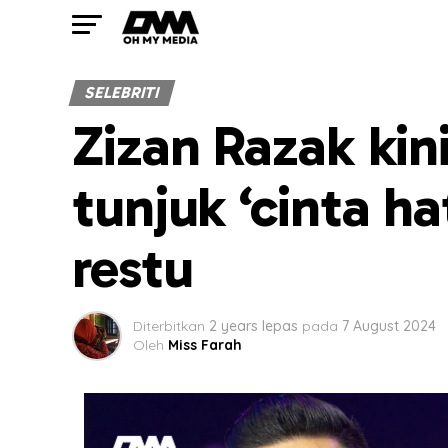
SELEBRITI
Zizan Razak kin
tunjuk ‘cinta ha
restu
Diterbitkan
2 years lepas
pada
7 August 2024
Oleh
Miss Farah