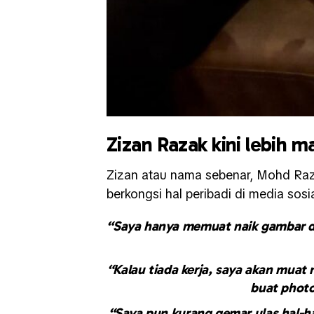
Zizan Razak kini lebih 
Zizan atau nama sebenar, Mohd Razi
berkongsi hal peribadi di media sosia
“Saya hanya memuat naik gambar da
“Kalau tiada kerja, saya akan mua
buat phot
“Saya pun kurang gemar ulas hal-ha