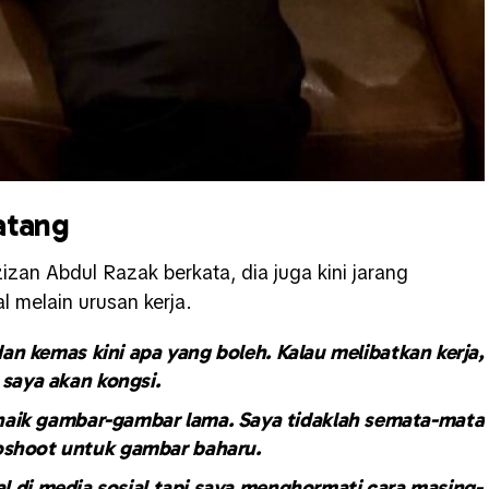
matang
zan Abdul Razak berkata, dia juga kini jarang
l melain urusan kerja.
n kemas kini apa yang boleh. Kalau melibatkan kerja,
saya akan kongsi.
t naik gambar-gambar lama. Saya tidaklah semata-mata
oshoot untuk gambar baharu.
l di media sosial tapi saya menghormati cara masing-