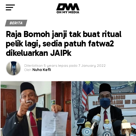
BERITA
Raja Bomoh janji tak buat ritual
pelik lagi, sedia patuh fatwa2
dikeluarkan JAIPk
Diterbitkan
5 years lepas
pada
7 January 2022
Oleh
Nuha Kefli