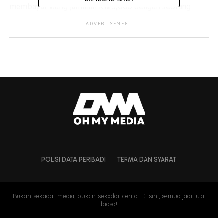
membayar wang jaminan RM3,000 dengan seorang
penjamin kalangan ahli keluarga.
ADVERTISEMENT
POLISI DATA PERIBADI
TERMA DAN SYARAT
Bukan sekadar media, bukan sekadar cerita. Di sini, semua jadi luar
biasa!