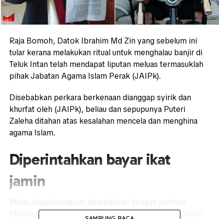
Raja Bomoh, Datok Ibrahim Md Zin yang sebelum ini
tular kerana melakukan ritual untuk menghalau banjir di
Teluk Intan telah mendapat liputan meluas termasuklah
pihak Jabatan Agama Islam Perak (JAIPk).
Disebabkan perkara berkenaan dianggap syirik dan
khurfat oleh (JAIPk), beliau dan sepupunya Puteri
Zaleha ditahan atas kesalahan mencela dan menghina
agama Islam.
Diperintahkan bayar ikat
jamin
Walau bagaimanapun, dibebaskan dengan jaminan
Mahkamah Rendah Syariah Ipoh dengan diperintahkan
SAMBUNG BACA