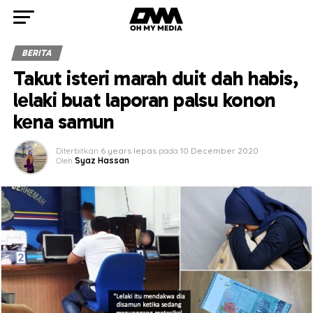
BERITA
Takut isteri marah duit dah habis,
lelaki buat laporan palsu konon
kena samun
Diterbitkan
6 years lepas
pada
10 December 2020
Oleh
Syaz Hassan