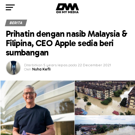
BERITA
Prihatin dengan nasib Malaysia &
Filipina, CEO Apple sedia beri
sumbangan
Diterbitkan
5 years lepas
pada
22 December 2021
Oleh
Nuha Kefli